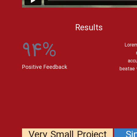
Results
94
%
Lorem
accu
Positive Feedback
beatae v
Very Small Project
Si