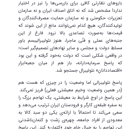
بازوهای نظارتی کافی برای بازرسی‌ها را نیز در اختیار
ندارد! مشخص شد که نه اتاق اصناف ایران و نه سازمان
تعزیرات حکومتی و نه سازمان حمایت مصرف‌کنندگان و
تولیدکنندگان، هیچ کدام نمی‌توانند مانع از این شوند که
قیمت‌ها به‌صورت تصاعدی بالا نرود. فارغ از این
جنبه‌های عملی و فنّی ماجرا، هنوز نئولیبرالیبسم باور
مسلطِ دولت و مجلس و سایر نهادهای تصمیم‌گیر است؛
در واقعی شکلی است که دولت به‌خود گرفته و این بود
که پاسخ سرمایه‌دارانه، باز هم از میان جعبه‌ابزار
«اقتصاددانانِ» نئولیبرال جستجو شد.
پاسخ نئولیبرالی اما وضعیت را در چیزی که هست هم
(در همین وضعیت وخیم معیشتی فعلی) فریز نمی‌کند.
این پاسخ در اوج شرایط بد معیشتی، یک تهاجم بزرگ را
به سفره طبقه‌ی کارگر و فرودستان ایران ترتیب می‌دهد و
سعی می‌کند تا احتمالاً با ارائه‌ی یکی دو سبد کالا به
معدودی از افراد جامعه، چهره‌ی زشت و کتمان‌ناشدنی
این تهاجم را به خیال خام خود «کتمان» کند. این پاسخ