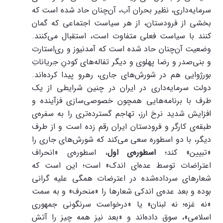
سرمایه‌داری، نظیر بحران آب، آن‌چنان حاد شده است که
بخشی از فرودستان، از هر سیاست اجتماعی که گمان
کنند با سیاست فعلی متفاوت است، استقبال می‌کنند.
وضعیت آن‌چنان حاد شده است که آمدنیوز و ری‌استارت
و بنی‌صدر و رضا پهلوی و دیگر تفاله‌های کودنِ جریاناتِ
بورژوایی هم در شورش‌های جاری، رهرو پیدا کرده‌اند.
دولت سرمایه‌داری در ایران در چنین شرایطی از یک
طرف با برنامه‌هایی همچون خصوصی‌سازی فزآینده و
افزایش شدید نرخ ارز، تهاجم گسترده‌تری را به سفره‌ی
طبقه‌ی کارگر و فرودستان ایران رقم زده است و از طرف
دیگر، با دو اسطوره سعی می‌کند که شورش‌های جاری را
«تبیین» کند؛
اسطوره‌ی اول
، اسطوره‌ی «انحراف
اعتراضات توسط عده‌ای اندک» است؛ این است که
شعارهای سرداده‌شده در اعترضات همگی علیه گرانی
بوده و بعد عده‌ی اندکی شعارها را «منحرف» و به سمت
«نه غزه؛ نه لبنان» یا «درخواست سرنگونی جمهوری
اسلامی»، سوق داده‌اند و «بعد نیز همه چیز را آتش