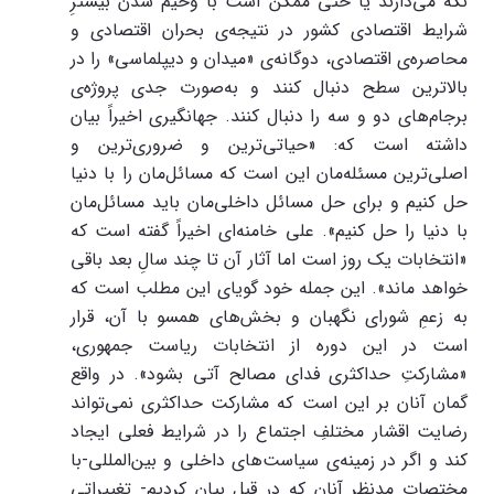
نگه می‌دارند یا حتی ممکن است با وخیم شدن بیشترِ
شرایط اقتصادی کشور در نتیجه‌ی بحران اقتصادی و
محاصره‌ی اقتصادی، دوگانه‌ی «میدان و دیپلماسی» را در
بالاترین سطح دنبال کنند و به‌صورت جدی پروژه‌ی
برجام‌های دو و سه را دنبال کنند. جهانگیری اخیراً بیان
داشته است که: «حیاتی‌ترین و ضروری‌ترین و
اصلی‌ترین مسئله‌مان این است که مسائل‌مان را با دنیا
حل کنیم و برای حل مسائل داخلی‌مان باید مسائل‌مان
با دنیا را حل کنیم». علی خامنه‌ای اخیراً گفته است که
«انتخابات یک روز است اما آثار آن تا چند سالِ بعد باقی
خواهد ماند». این جمله خود گویای این مطلب است که
به زعمِ شورای نگهبان و بخش‌های همسو با آن، قرار
است در این دوره از انتخابات ریاست جمهوری،
«مشارکتِ حداکثری فدای مصالح آتی بشود». در واقع
گمان آنان بر این است که مشارکت حداکثری نمی‌تواند
رضایت اقشار مختلفِ اجتماع را در شرایط فعلی ایجاد
کند و اگر در زمینه‌ی سیاست‌های داخلی و بین‌المللی-با
مختصات مدنظر آنان که در قبل بیان کردیم- تغییراتی