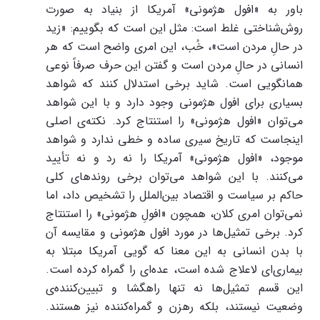
باور به «افول هژمونی» آمریکا از بنیاد به صورت
روش‌شناختی غلط است: مثل این است که بگوییم: «زید
در حالِ مردن است»، خُب، این امری واضح است که هر
انسانی در حالِ مردن است و گفتن این حرف صرفاً نوعی
همانگویی است. شاید برخی استدلال کنند که شواهد
بسیاری برای افول هژمونی وجود دارد و با این شواهد
می‌توان «افول هژمونی» را استنتاج کرد. نکته‌ی اصلی
اینجاست که تاریخ سیری ساده و خطی ندارد و شواهد
موجود، «افول هژمونی» آمریکا را نه رد و نه تأیید
می‌کنند. با این شواهد می‌توان برخی روندهای کلی
حاکم بر سیاست و اقتصاد بین‌الملل را تشخیص داد، اما
نمی‌توان امری کلان، همچون «افولِ هژمونی» را استنتاج
کرد. برخی تمثیل‌ها در مورد افول هژمونی و مقایسه آن
با بدن انسانی به این معنا که گویی آمریکا مبتلا به
بیماری‌ای لاعلاج شده است، عده‌ای را گمراه کرده است.
این قسم تمثیل‌ها نه تنها راهگشا و تبیین‌کننده‌ی
وضعیت نیستند، بلکه رهزن و گمراه‌کننده نیز هستند.