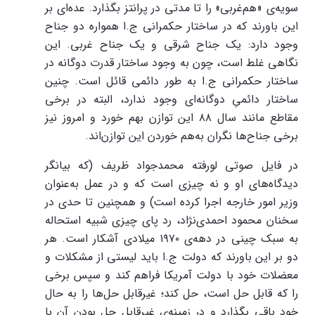
سویه‌ی «هم‌غربی» را تا مدتی در پرانتز بگذارد. عده‌ای بر
این باورند که در ساختار حکمرانی ج.ا همواره دو جناح
وجود دارد: یک جناح شرقی و یک جناح غربی. این
نگاهی غلط است، چون به وجود ساختار قدرت دوگانه در
ساختار حکمرانی ج.ا به طور دائمی قائل است. چنین
ساختار دائمیِ دوگانه‌ای وجود ندارد، البته در برخی
مقاطع مانند سال ۸۸ این توازن بهم خورد و امروز نیز
برخی جناح‌ها نگران به‌هم خوردن این توازن‌اند.
در فایل صوتی لورفته محمدجواد ظریف (که بیانگر
دیدگاه‌های او و نه چیزی است که و در عمل به‌عنوان
وزیر امور خارجه اجرا کرده است) و همچنین تا حدی در
سخنان محمود احمدی‌نژاد، رد پای چیزی شبیه استحاله
به سبک چینی در دهه‌ی ۱۹۷۰ میلادی آشکار است. هر
دو بر این باورند که دولت ج.ا باید لیستی از مشکلات و
معضلات خود با دولت آمریکا فراهم کند و سپس برخی
را که قابل حل است، حل کند؛ غیرقابل حل‌ها را به حال
خود باقی بگذارد و در زمینه‌ی غیرقابل حل بودن آن با