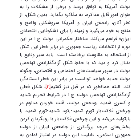
دولت آمریکا به توافق برسد و برخی از مشکلات را به
عنوان امور قابل مذاکره، به مذاکره بگذارد. بدین شکل، از
نظر آنان، رابطه‌ی ایران و آمریکا سروشکلی واضح و
منقح به خود می‌گیرد و زمینه را برای «شکوفایی اقتصادی
ایران» فراهم می‌کند. ساختار حکمرانی دولت ج.ا در این
دوره از انتخابات ریاست جمهوری در برابر خطر این شکل
از استحاله به مقاومت برخاسته است. باید سیر وقایع را
دنبال کرد و دید که با حفظِ شکلِ آزادگذارانه‌ی تهاجمی
دولت در سپهر سیاست‌های اجتماعی و اقتصادی، چگونه
دولت جدید خواهد توانست در برابر این خطر ایستادگی
کند. البته همانطور که در قبل نیز گفتیم
[۲]
، شکل فعلی
آزادگذارانه‌ی تهاجمی دولت ج.ا در شرایط تحریم شدید
و کسری شدید بودجه‌ی دولت، غَلت خوردن مداوم در
چرخه‌ی فلاکت‌بار تورم شدید-رکود شدید-تورم شدید را
بازتولید می‌کند و این چرخه‌ی فلاکت‌بار با رویگردان کردنِ
بخش‌های هرچه بزرگ‌تری از جامعه‌ی ایران از دولت
جمهوری اسلامی، قابلیت این دولت در امتیاز ندادن به