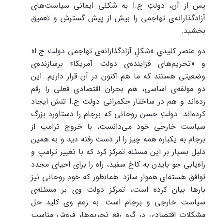
پس از آن، دولتِ ج.ا به شکلی ایمانی سیاست‌های
آزادگذارانه‌ی تهاجمی را بیش از پیش گسترش و تعمیق
بخشید.
دو عنصر کلیدیِ «شکلِ آزادگذارانه‌ی تهاجمی دولت ج.ا»
و «تحریم‌های فزاینده‌ی دولت آمریکا» برسازنده‌ی
وضعیتی هستند که ما هم اکنون در آن قرار داریم. این
دو مولفه‌ی اساسی، هم بحران اقتصادی فعلی را رقم
زده‌اند و هم در ساختار حکمرانی دولت ج.ا تنش ایجاد
کرده‌اند. دولتِ حسن روحانی که برجام را دستاورد بزرگ
سیاست خارجی خود می‌دانست، با خروج ترامپ از
برجام به یکباره همه چیز را از دست رفته دید و به همین
دلیل بسیار بر این مسئله تمرکز کرد که با تغییر ترامپ و
راه‌یابی جو بایدن به کاخ سفید، راه را برای احیای مجدد
توافق هسته‌ای هموار سازد. همانطور که خودِ روحانی نیز
بارها بیان کرده است، تمرکز دولت وی بر مسئله‌ی
سیاست خارجی و برجام است. به زعم وی کلید حل
مشکلات اقتصادی در گرو رفع تحریم‌ها، فروشِ مناسبِ