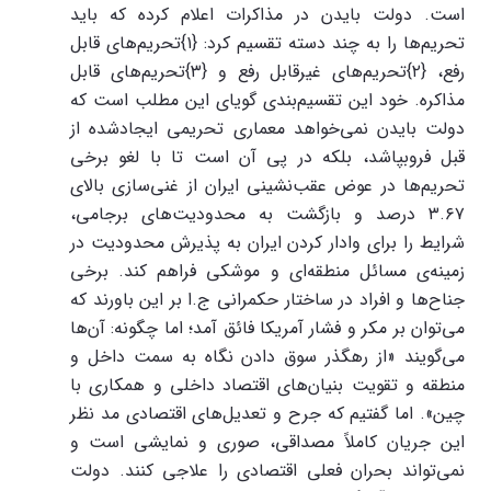
است. دولت بایدن در مذاکرات اعلام کرده که باید
تحریم‌ها را به چند دسته تقسیم کرد: {۱}تحریم‌های قابل
رفع، {۲}تحریم‌های غیرقابل رفع و {۳}تحریم‌های قابل
مذاکره. خود این تقسیم‌بندی گویای این مطلب است که
دولت بایدن نمی‌خواهد معماری تحریمی ایجادشده از
قبل فروبپاشد، بلکه در پی آن است تا با لغو برخی
تحریم‌ها در عوض عقب‌نشینی ایران از غنی‌سازی بالای
۳.۶۷ درصد و بازگشت به محدودیت‌های برجامی،
شرایط را برای وادار کردن ایران به پذیرش محدودیت در
زمینه‌ی مسائل منطقه‌ای و موشکی فراهم کند. برخی
جناح‌ها و افراد در ساختار حکمرانی ج.ا بر این باورند که
می‌توان بر مکر و فشار آمریکا فائق آمد؛ اما چگونه: آن‌ها
می‌گویند «از رهگذر سوق دادن نگاه به سمت داخل و
منطقه و تقویت بنیان‌های اقتصاد داخلی و همکاری با
چین». اما گفتیم که جرح و تعدیل‌های اقتصادی مد نظر
این جریان کاملاً مصداقی، صوری و نمایشی است و
نمی‌تواند بحران فعلی اقتصادی را علاجی کنند. دولت