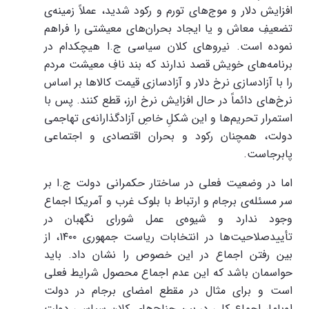
افزایش دلار و موج‌های تورم و رکود شدید، عملاً زمینه‌ی
تضعیفِ معاش و یا ایجاد بحران‌های معیشتی را فراهم
نموده است. نیروهای کلان سیاسی ج.ا هیچکدام در
برنامه‌های خویش قصد ندارند که بند نافِ معیشت مردم
را با آزادسازی نرخ دلار و آزادسازی قیمت کالاها بر اساس
نرخ‌های دائماً در حال افزایش نرخ ارز، قطع کنند. پس با
استمرار تحریم‌ها و این شکلِ خاصِ آزادگذارانه‌ی تهاجمی
دولت، همچنان رکود و بحران اقتصادی و اجتماعی
پابرجاست.
اما در وضعیت فعلی در ساختار حکمرانی دولت ج.ا بر
سر مسئله‌ی برجام و ارتباط با بلوک غرب و آمریکا اجماع
وجود ندارد و شیوه‌ی عمل شورای نگهبان در
تأییدصلاحیت‌ها در انتخابات ریاست جمهوری ۱۴۰۰، از
بین رفتن اجماع در این خصوص را نشان داد. باید
حواسمان باشد که این عدم اجماع محصول شرایط فعلی
است و برای مثال در مقطع امضای برجام در دولت
اوباما، اجماع کلی در بین جناح‌های کلان سیاسی دولت