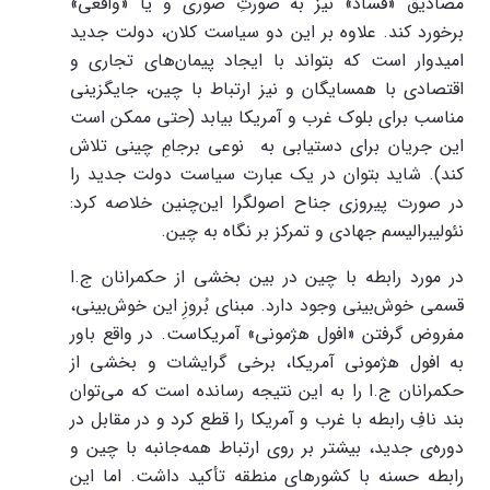
مصادیق «فساد» نیز به صورتِ صوری و یا «واقعی»
برخورد کند. علاوه بر این دو سیاست کلان، دولت جدید
امیدوار است که بتواند با ایجاد پیمان‌های تجاری و
اقتصادی با همسایگان و نیز ارتباط با چین، جایگزینی
مناسب برای بلوک غرب و آمریکا بیابد (حتی ممکن است
این جریان برای دستیابی به نوعی برجامِ چینی تلاش
کند). شاید بتوان در یک عبارت سیاست دولت جدید را
در صورت پیروزی جناح اصولگرا این‌چنین خلاصه کرد:
نئولیبرالیسم جهادی و تمرکز بر نگاه به چین.
در مورد رابطه با چین در بین بخشی از حکمرانان ج.ا
قسمی خوش‌بینی وجود دارد. مبنای بُروزِ این خوش‌بینی،
مفروض گرفتن «افول هژمونی» آمریکاست. در واقع باور
به افول هژمونی آمریکا، برخی گرایشات و بخشی از
حکمرانان ج.ا را به این نتیجه رسانده است که می‌توان
بند نافِ رابطه با غرب و آمریکا را قطع کرد و در مقابل در
دوره‌ی جدید، بیشتر بر روی ارتباط همه‌جانبه با چین و
رابطه حسنه با کشورهای منطقه تأکید داشت. اما این