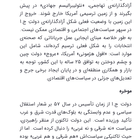
آزادگذارانه‌ی تهاجمی، «نئولیبرالیسم جهادی» در پیش
بگیرند و از زمین ترسیمی آمریکا خارج شوند. خروج از
این زمین با وضعیت فعلی شکل آزادگذارانه‌ی دولتِ ج.ا
در سپهر سیاست‌های اجتماعی و اقتصادی ممکن نیست.
به طور خلاصه مبنای ایجابی عمل جریاناتی که صحنه‌ی
انتخابات را به شکل فعلی ترسیم کرده‌اند، شامل این
موارد است: «افول هژمونی» آمریکا، «عروج» دولت چین
و چشم دوختن به توافق ۲۵ ساله با این کشور، توجه به
بازار و همکاری منطقه‌ای و در پایان ایجاد برخی جرح و
تعدیل‌های جزئی در سیاست‌های اقتصادی.
موخره
دولت ج.ا از زمان تأسیس در سال ۵۷ بر شعار استقلال
سیاسی و عدم وابستگی به بلوک‌های قدرت شرق و غرب
تأکید ورزیده است. این دولت تاکنون از منظر
راهبردی
،
سیاست «نه شرقی و نه غربی» را دنبال کرده است. اما از
حیث
تاکتیکی
سیاست‌اش «هم شرقی و هم غربی» بوده