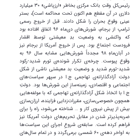
رئیس‌کل وقتِ بانک مرکزی بخاطر «ارزپاشیِ» ۳۰ میلیارد
دلاری در آن مقطع هم اکنون تحت محاکمه است)، بستر
عینی وقوع بحران را شکل دادند. قبل از خروج رسمی
ترامپ از برجام، شورش‌های دی‌ماه ۹۶ اتفاق افتاده بود
که واکنشی به وضعیت بدِ معیشتی توسط اقشار
فرودست اجتماع بود. پس از خروج آمریکا از برجام نیز
در آبان‌ماهِ ۹۸ مجدداً شورش‌هایی مشابه سال ۹۶ به
وقوع پیوست. چرخه‌ی تکرار شونده‌ی تورم شدید-رکود
شدید-تورم شدید و وضعیت بد معیشتی ناشی از شکل
دولت آزادگذارانه‌ی تهاجمی ج.ا در سپهر سیاست‌های
اجتماعی و اقتصادی، زمینه‌سازِ این شورش‌ها بود. دولتِ
ج.ا با اتخاذ شکل آزاد‌گذارانه‌ی تهاجمی که با مولفه‌هایی
همچون خصوصی‌سازی، مقررات‌زدایی فزاینده، ارزان‌سازی
بیش از پیش نیروی کار و … شناخته می‌شود، راه را برای
ضربه‌پذیرتر شدن در مقابل تحریم‌های دولت آمریکا نیز
فراهم کرده است. سابقه‌ی شروعِ اجرای این سیاست‌ها
به اواخر دهه‌ی ۶۰ شمسی برمی‌گردد و در تمام سال‌های