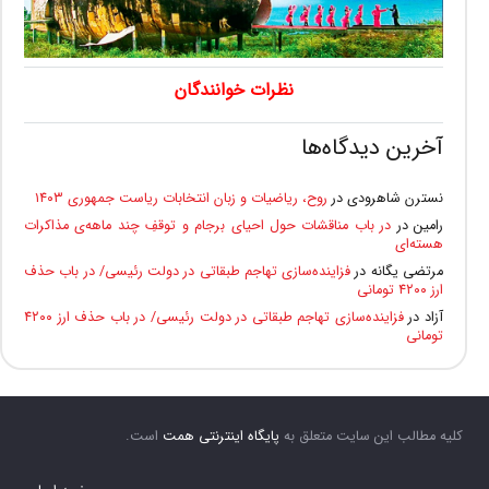
نظرات خوانندگان
آخرین دیدگاه‌ها
نسترن شاهرودی
در
روح، ریاضیات و زبان انتخابات ریاست جمهوری ۱۴۰۳
رامین
در
در باب مناقشات حول احیای برجام و توقفِ چند ماهه‌ی مذاکرات
هسته‌ای
مرتضی یگانه
در
فزاینده‌سازی تهاجم طبقاتی در دولت رئیسی/ در باب حذف
ارز ۴۲۰۰ تومانی
آزاد
در
فزاینده‌سازی تهاجم طبقاتی در دولت رئیسی/ در باب حذف ارز ۴۲۰۰
تومانی
کلیه مطالب این سایت متعلق به
پایگاه اینترنتی همت
است.