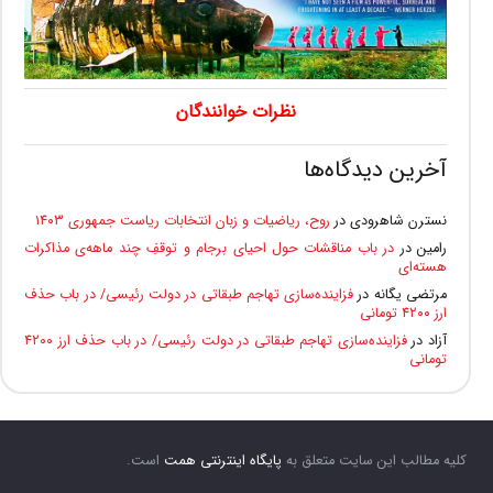
نظرات خوانندگان
آخرین دیدگاه‌ها
نسترن شاهرودی
در
روح، ریاضیات و زبان انتخابات ریاست جمهوری ۱۴۰۳
رامین
در
در باب مناقشات حول احیای برجام و توقفِ چند ماهه‌ی مذاکرات
هسته‌ای
مرتضی یگانه
در
فزاینده‌سازی تهاجم طبقاتی در دولت رئیسی/ در باب حذف
ارز ۴۲۰۰ تومانی
آزاد
در
فزاینده‌سازی تهاجم طبقاتی در دولت رئیسی/ در باب حذف ارز ۴۲۰۰
تومانی
کلیه مطالب این سایت متعلق به
پایگاه اینترنتی همت
است.