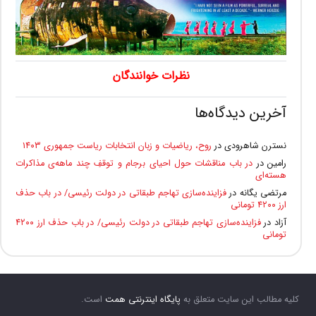
نظرات خوانندگان
آخرین دیدگاه‌ها
نسترن شاهرودی
در
روح، ریاضیات و زبان انتخابات ریاست جمهوری ۱۴۰۳
رامین
در
در باب مناقشات حول احیای برجام و توقفِ چند ماهه‌ی مذاکرات
هسته‌ای
مرتضی یگانه
در
فزاینده‌سازی تهاجم طبقاتی در دولت رئیسی/ در باب حذف
ارز ۴۲۰۰ تومانی
آزاد
در
فزاینده‌سازی تهاجم طبقاتی در دولت رئیسی/ در باب حذف ارز ۴۲۰۰
تومانی
کلیه مطالب این سایت متعلق به
پایگاه اینترنتی همت
است.