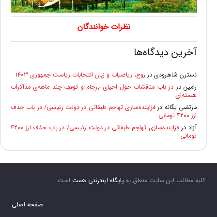
نظرات خوانندگان
آخرین دیدگاه‌ها
نسترن شاهرودی
در
روح، ریاضیات و زبان انتخابات ریاست جمهوری ۱۴۰۳
رامین
در
در باب مناقشات حول احیای برجام و توقفِ چند ماهه‌ی مذاکرات
هسته‌ای
مرتضی یگانه
در
فزاینده‌سازی تهاجم طبقاتی در دولت رئیسی/ در باب حذف
ارز ۴۲۰۰ تومانی
آزاد
در
فزاینده‌سازی تهاجم طبقاتی در دولت رئیسی/ در باب حذف ارز ۴۲۰۰
تومانی
کلیه مطالب این سایت متعلق به
پایگاه اینترنتی همت
است.
صفحه اصلی