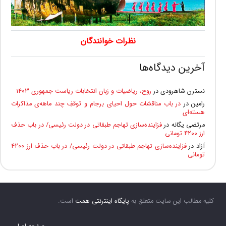
نظرات خوانندگان
آخرین دیدگاه‌ها
نسترن شاهرودی
در
روح، ریاضیات و زبان انتخابات ریاست جمهوری ۱۴۰۳
رامین
در
در باب مناقشات حول احیای برجام و توقفِ چند ماهه‌ی مذاکرات
هسته‌ای
مرتضی یگانه
در
فزاینده‌سازی تهاجم طبقاتی در دولت رئیسی/ در باب حذف
ارز ۴۲۰۰ تومانی
آزاد
در
فزاینده‌سازی تهاجم طبقاتی در دولت رئیسی/ در باب حذف ارز ۴۲۰۰
تومانی
کلیه مطالب این سایت متعلق به
پایگاه اینترنتی همت
است.