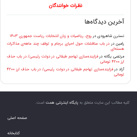
نظرات خوانندگان
آخرین دیدگاه‌ها
نسترن شاهرودی
در
روح، ریاضیات و زبان انتخابات ریاست جمهوری ۱۴۰۳
رامین
در
در باب مناقشات حول احیای برجام و توقفِ چند ماهه‌ی مذاکرات
هسته‌ای
مرتضی یگانه
در
فزاینده‌سازی تهاجم طبقاتی در دولت رئیسی/ در باب حذف
ارز ۴۲۰۰ تومانی
آزاد
در
فزاینده‌سازی تهاجم طبقاتی در دولت رئیسی/ در باب حذف ارز ۴۲۰۰
تومانی
کلیه مطالب این سایت متعلق به
پایگاه اینترنتی همت
است.
صفحه اصلی
کتابخانه