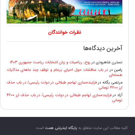
نظرات خوانندگان
آخرین دیدگاه‌ها
نسترن شاهرودی
در
روح، ریاضیات و زبان انتخابات ریاست جمهوری ۱۴۰۳
رامین
در
در باب مناقشات حول احیای برجام و توقفِ چند ماهه‌ی مذاکرات
هسته‌ای
مرتضی یگانه
در
فزاینده‌سازی تهاجم طبقاتی در دولت رئیسی/ در باب حذف
ارز ۴۲۰۰ تومانی
آزاد
در
فزاینده‌سازی تهاجم طبقاتی در دولت رئیسی/ در باب حذف ارز ۴۲۰۰
تومانی
کلیه مطالب این سایت متعلق به
پایگاه اینترنتی همت
است.