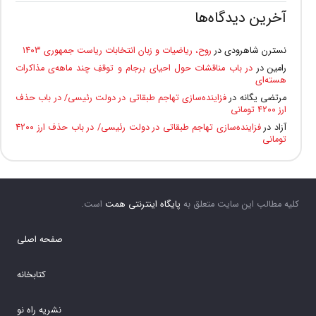
آخرین دیدگاه‌ها
نسترن شاهرودی
در
روح، ریاضیات و زبان انتخابات ریاست جمهوری ۱۴۰۳
رامین
در
در باب مناقشات حول احیای برجام و توقفِ چند ماهه‌ی مذاکرات
هسته‌ای
مرتضی یگانه
در
فزاینده‌سازی تهاجم طبقاتی در دولت رئیسی/ در باب حذف
ارز ۴۲۰۰ تومانی
آزاد
در
فزاینده‌سازی تهاجم طبقاتی در دولت رئیسی/ در باب حذف ارز ۴۲۰۰
تومانی
کلیه مطالب این سایت متعلق به
پایگاه اینترنتی همت
است.
صفحه اصلی
کتابخانه
نشریه راه نو