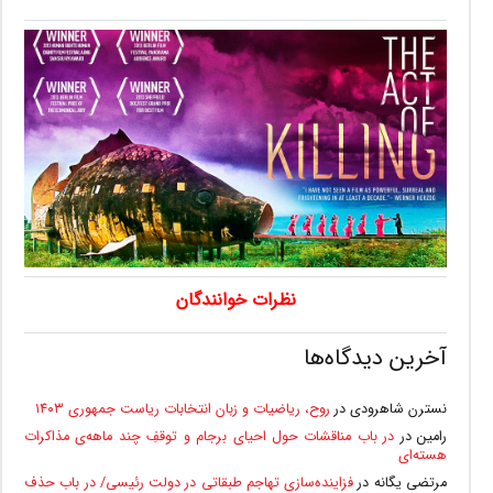
نظرات خوانندگان
آخرین دیدگاه‌ها
نسترن شاهرودی
در
روح، ریاضیات و زبان انتخابات ریاست جمهوری ۱۴۰۳
رامین
در
در باب مناقشات حول احیای برجام و توقفِ چند ماهه‌ی مذاکرات
هسته‌ای
مرتضی یگانه
در
فزاینده‌سازی تهاجم طبقاتی در دولت رئیسی/ در باب حذف