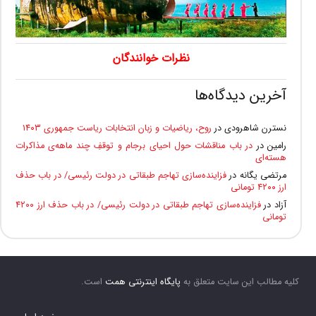
نظرات خوانندگان
آخرین دیدگاه‌ها
نسترن شاهرودی
در
روح، ریاضیات و زبان انتخابات ریاست جمهوری ۱۴۰۳
رامین
در
در باب مناقشات حول احیای برجام و توقفِ چند ماهه‌ی مذاکرات
هسته‌ای
مرتضی یگانه
در
فزاینده‌سازی تهاجم طبقاتی در دولت رئیسی/ در باب حذف
ارز ۴۲۰۰ تومانی
آزاد
در
فزاینده‌سازی تهاجم طبقاتی در دولت رئیسی/ در باب حذف ارز ۴۲۰۰
تومانی
کلیه مطالب این سایت متعلق به
پایگاه اینترنتی همت
است.