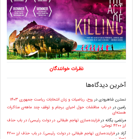
نظرات خوانندگان
آخرین دیدگاه‌ها
نسترن شاهرودی
در
روح، ریاضیات و زبان انتخابات ریاست جمهوری ۱۴۰۳
رامین
در
در باب مناقشات حول احیای برجام و توقفِ چند ماهه‌ی مذاکرات
هسته‌ای
مرتضی یگانه
در
فزاینده‌سازی تهاجم طبقاتی در دولت رئیسی/ در باب حذف
ارز ۴۲۰۰ تومانی
آزاد
در
فزاینده‌سازی تهاجم طبقاتی در دولت رئیسی/ در باب حذف ارز ۴۲۰۰
تومانی