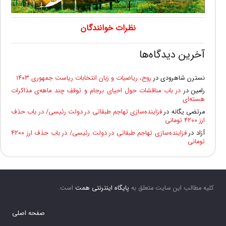
نظرات خوانندگان
آخرین دیدگاه‌ها
نسترن شاهرودی
در
روح، ریاضیات و زبان انتخابات ریاست جمهوری ۱۴۰۳
رامین
در
در باب مناقشات حول احیای برجام و توقفِ چند ماهه‌ی مذاکرات
هسته‌ای
مرتضی یگانه
در
فزاینده‌سازی تهاجم طبقاتی در دولت رئیسی/ در باب حذف
ارز ۴۲۰۰ تومانی
آزاد
در
فزاینده‌سازی تهاجم طبقاتی در دولت رئیسی/ در باب حذف ارز ۴۲۰۰
تومانی
کلیه مطالب این سایت متعلق به
پایگاه اینترنتی همت
است.
صفحه اصلی