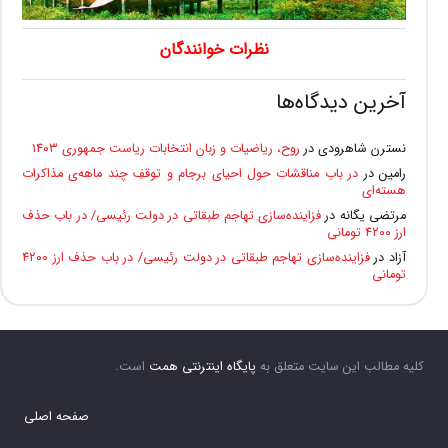
نظرات خوانندگان
آخرین دیدگاه‌ها
نسترن شاهرودی
در
روح، ریاضیات و زبان انتخابات ریاست جمهوری ۱۴۰۳
رامین
در
در باب مناقشات حول احیای برجام و توقفِ چند ماهه‌ی مذاکرات
هسته‌ای
مرتضی یگانه
در
فزاینده‌سازی تهاجم طبقاتی در دولت رئیسی/ در باب حذف
ارز ۴۲۰۰ تومانی
آزاد
در
فزاینده‌سازی تهاجم طبقاتی در دولت رئیسی/ در باب حذف ارز ۴۲۰۰
تومانی
کلیه مطالب این سایت متعلق به
پایگاه اینترنتی همت
است.
صفحه اصلی