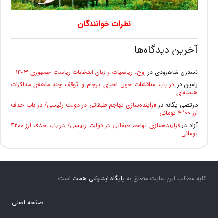
نظرات خوانندگان
آخرین دیدگاه‌ها
نسترن شاهرودی
در
روح، ریاضیات و زبان انتخابات ریاست جمهوری ۱۴۰۳
رامین
در
در باب مناقشات حول احیای برجام و توقفِ چند ماهه‌ی مذاکرات
هسته‌ای
مرتضی یگانه
در
فزاینده‌سازی تهاجم طبقاتی در دولت رئیسی/ در باب حذف
ارز ۴۲۰۰ تومانی
آزاد
در
فزاینده‌سازی تهاجم طبقاتی در دولت رئیسی/ در باب حذف ارز ۴۲۰۰
تومانی
کلیه مطالب این سایت متعلق به
پایگاه اینترنتی همت
است.
صفحه اصلی