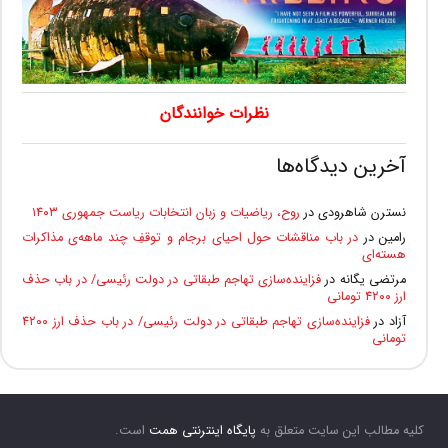
نظرات خوانندگان
آخرین دیدگاه‌ها
نسترن شاهرودی
در
روح، ریاضیات و زبان انتخابات ریاست جمهوری ۱۴۰۳
رامین
در
در باب مناقشات حول احیای برجام و توقفِ چند ماهه‌ی مذاکرات
هسته‌ای
مرتضی یگانه
در
فزاینده‌سازی تهاجم طبقاتی در دولت رئیسی/ در باب حذف
ارز ۴۲۰۰ تومانی
آزاد
در
فزاینده‌سازی تهاجم طبقاتی در دولت رئیسی/ در باب حذف ارز ۴۲۰۰
تومانی
کلیه مطالب این سایت متعلق به
پایگاه اینترنتی همت
است.