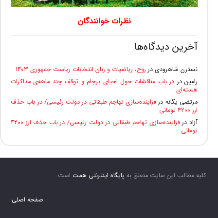
نظرات خوانندگان
آخرین دیدگاه‌ها
نسترن شاهرودی
در
روح، ریاضیات و زبان انتخابات ریاست جمهوری ۱۴۰۳
رامین
در
در باب مناقشات حول احیای برجام و توقفِ چند ماهه‌ی مذاکرات
هسته‌ای
مرتضی یگانه
در
فزاینده‌سازی تهاجم طبقاتی در دولت رئیسی/ در باب حذف
ارز ۴۲۰۰ تومانی
آزاد
در
فزاینده‌سازی تهاجم طبقاتی در دولت رئیسی/ در باب حذف ارز ۴۲۰۰
تومانی
کلیه مطالب این سایت متعلق به
پایگاه اینترنتی همت
است.
صفحه اصلی