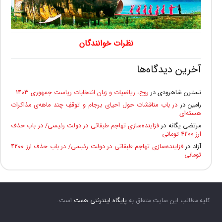
نظرات خوانندگان
آخرین دیدگاه‌ها
نسترن شاهرودی
در
روح، ریاضیات و زبان انتخابات ریاست جمهوری ۱۴۰۳
رامین
در
در باب مناقشات حول احیای برجام و توقفِ چند ماهه‌ی مذاکرات
هسته‌ای
مرتضی یگانه
در
فزاینده‌سازی تهاجم طبقاتی در دولت رئیسی/ در باب حذف
ارز ۴۲۰۰ تومانی
آزاد
در
فزاینده‌سازی تهاجم طبقاتی در دولت رئیسی/ در باب حذف ارز ۴۲۰۰
تومانی
کلیه مطالب این سایت متعلق به
پایگاه اینترنتی همت
است.