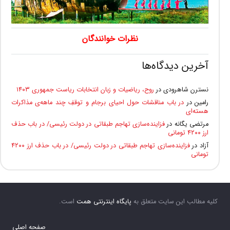
نظرات خوانندگان
آخرین دیدگاه‌ها
نسترن شاهرودی
در
روح، ریاضیات و زبان انتخابات ریاست جمهوری ۱۴۰۳
رامین
در
در باب مناقشات حول احیای برجام و توقفِ چند ماهه‌ی مذاکرات
هسته‌ای
مرتضی یگانه
در
فزاینده‌سازی تهاجم طبقاتی در دولت رئیسی/ در باب حذف
ارز ۴۲۰۰ تومانی
آزاد
در
فزاینده‌سازی تهاجم طبقاتی در دولت رئیسی/ در باب حذف ارز ۴۲۰۰
تومانی
کلیه مطالب این سایت متعلق به
پایگاه اینترنتی همت
است.
صفحه اصلی