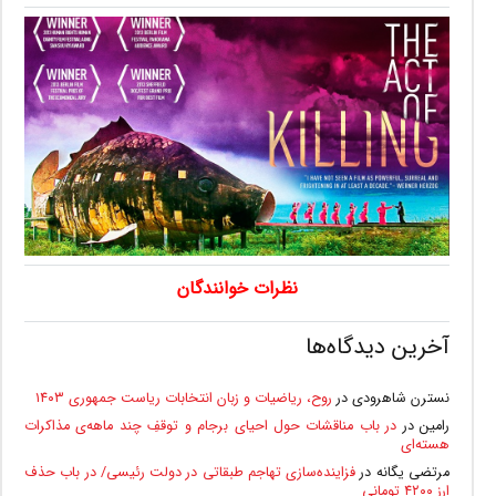
نظرات خوانندگان
آخرین دیدگاه‌ها
نسترن شاهرودی
در
روح، ریاضیات و زبان انتخابات ریاست جمهوری ۱۴۰۳
رامین
در
در باب مناقشات حول احیای برجام و توقفِ چند ماهه‌ی مذاکرات
هسته‌ای
مرتضی یگانه
در
فزاینده‌سازی تهاجم طبقاتی در دولت رئیسی/ در باب حذف
ارز ۴۲۰۰ تومانی