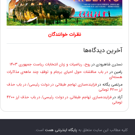
نظرات خوانندگان
آخرین دیدگاه‌ها
نسترن شاهرودی
در
روح، ریاضیات و زبان انتخابات ریاست جمهوری ۱۴۰۳
رامین
در
در باب مناقشات حول احیای برجام و توقفِ چند ماهه‌ی مذاکرات
هسته‌ای
مرتضی یگانه
در
فزاینده‌سازی تهاجم طبقاتی در دولت رئیسی/ در باب حذف
ارز ۴۲۰۰ تومانی
آزاد
در
فزاینده‌سازی تهاجم طبقاتی در دولت رئیسی/ در باب حذف ارز ۴۲۰۰
تومانی
کلیه مطالب این سایت متعلق به
پایگاه اینترنتی همت
است.