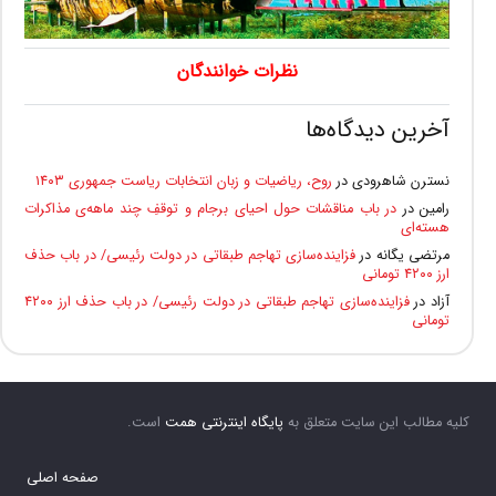
نظرات خوانندگان
آخرین دیدگاه‌ها
نسترن شاهرودی
در
روح، ریاضیات و زبان انتخابات ریاست جمهوری ۱۴۰۳
رامین
در
در باب مناقشات حول احیای برجام و توقفِ چند ماهه‌ی مذاکرات
هسته‌ای
مرتضی یگانه
در
فزاینده‌سازی تهاجم طبقاتی در دولت رئیسی/ در باب حذف
ارز ۴۲۰۰ تومانی
آزاد
در
فزاینده‌سازی تهاجم طبقاتی در دولت رئیسی/ در باب حذف ارز ۴۲۰۰
تومانی
کلیه مطالب این سایت متعلق به
پایگاه اینترنتی همت
است.
صفحه اصلی