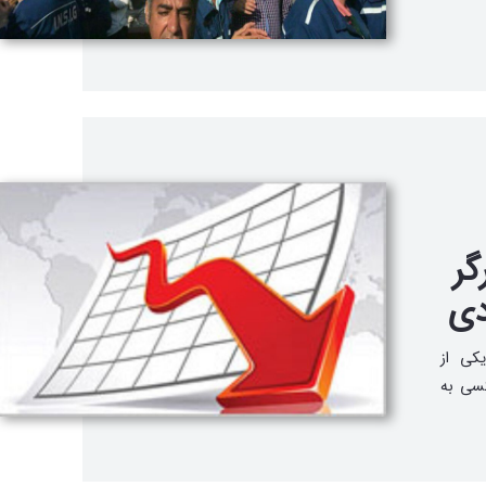
گر
دی
یکی از
کسی به