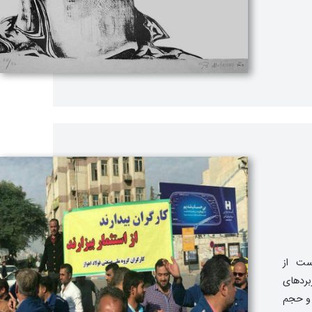
ست از
بردهای
 و حجم