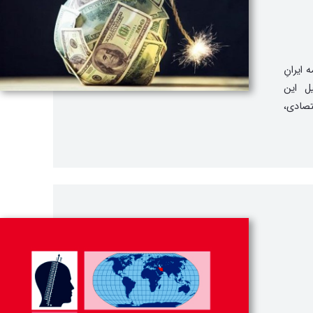
ایرانِ
ل این
صادی،