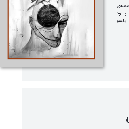
حنه‌ی
 و نود
 یکسو
 و