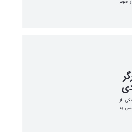
 و حجم
گر
دی
یکی از
کسی به