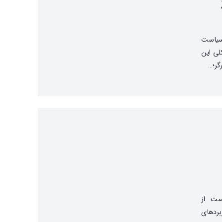
«سیاست
لی این
گر؛…
ست از
بردهای