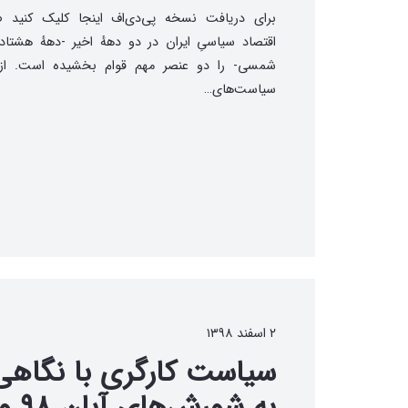
برای دریافت نسخه پی‌دی‌اف اینجا کلیک کنید ص
اقتصاد سیاسیِ ایران در دو دههٔ اخیر -دههٔ هشتاد
شمسی- را دو عنصر مهم قوام بخشیده‌ است. از
سیاست‌های…
۲ اسفند ۱۳۹۸
سیاست کارگری با نگاهی
به شورش‌های آبان ۹۸