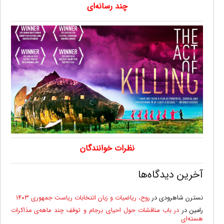
چند رسانه‌ای
نظرات خوانندگان
آخرین دیدگاه‌ها
نسترن شاهرودی
در
روح، ریاضیات و زبان انتخابات ریاست جمهوری ۱۴۰۳
رامین
در
در باب مناقشات حول احیای برجام و توقفِ چند ماهه‌ی مذاکرات
هسته‌ای