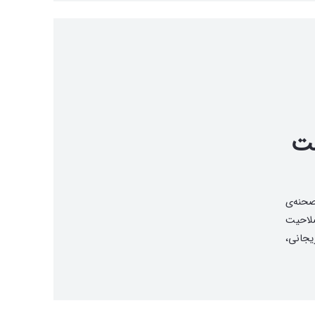
ست
صحنه‌ی
دم احرازِ صلاحیت
یجانی،